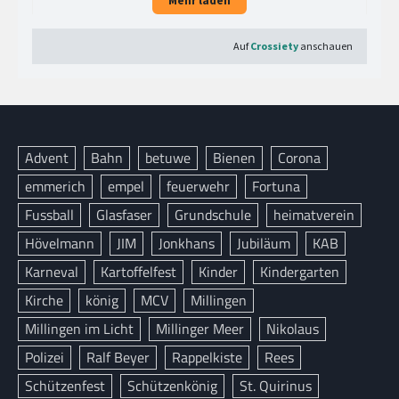
Advent
Bahn
betuwe
Bienen
Corona
emmerich
empel
feuerwehr
Fortuna
Fussball
Glasfaser
Grundschule
heimatverein
Hövelmann
JIM
Jonkhans
Jubiläum
KAB
Karneval
Kartoffelfest
Kinder
Kindergarten
Kirche
könig
MCV
Millingen
Millingen im Licht
Millinger Meer
Nikolaus
Polizei
Ralf Beyer
Rappelkiste
Rees
Schützenfest
Schützenkönig
St. Quirinus