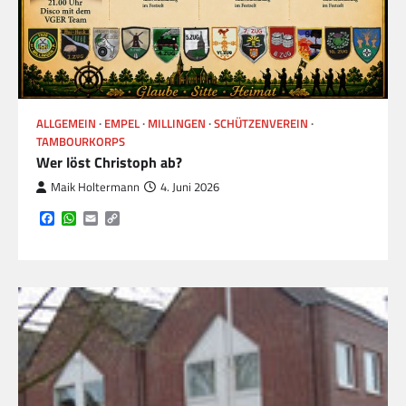
ALLGEMEIN
EMPEL
MILLINGEN
SCHÜTZENVEREIN
TAMBOURKORPS
Wer löst Christoph ab?
Maik Holtermann
4. Juni 2026
Facebook
WhatsApp
Email
Copy
Link