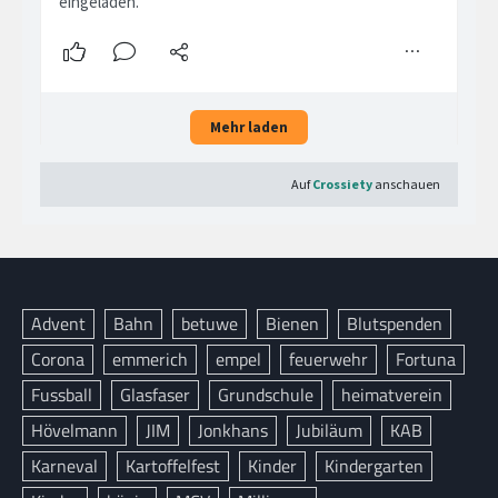
Advent
Bahn
betuwe
Bienen
Blutspenden
Corona
emmerich
empel
feuerwehr
Fortuna
Fussball
Glasfaser
Grundschule
heimatverein
Hövelmann
JIM
Jonkhans
Jubiläum
KAB
Karneval
Kartoffelfest
Kinder
Kindergarten