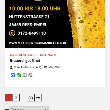
ALLGEMEIN
EMPEL
MILLINGEN
Brauerei geöffnet
Maik Holtermann
10. Mai 2026
Facebook
WhatsApp
Email
Copy
Link
Seitennummerierung
1
2
…
80
der