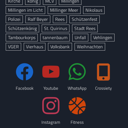
Kirche
könig
MCV
Millingen
Millingen im Licht
Millinger Meer
Nikolaus
Polizei
Ralf Beyer
Rees
Schützenfest
Schützenkönig
St. Quirinus
Stadt Rees
Tambourkorps
tannenbaum
Unfall
Vehlingen
VGER
Vierhaus
Volksbank
Weihnachten
Facebook
Youtube
WhatsApp
Crossiety
Instagram
Fitness