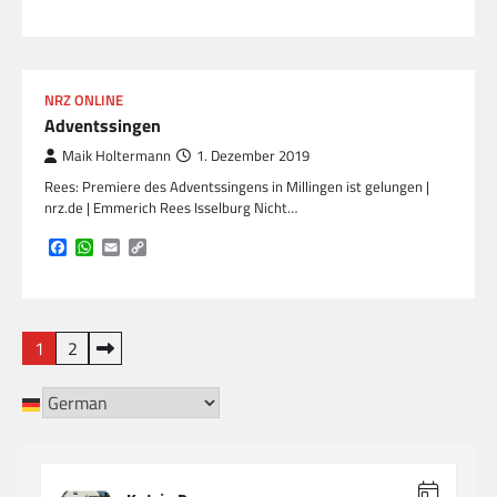
Link
NRZ ONLINE
Adventssingen
Maik Holtermann
1. Dezember 2019
Rees: Premiere des Adventssingens in Millingen ist gelungen |
nrz.de | Emmerich Rees Isselburg Nicht…
Facebook
WhatsApp
Email
Copy
Link
Seitennummerierung
1
2
der
Beiträge