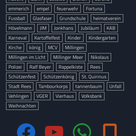
emmerich
empel
feuerwehr
Fortuna
Fussball
Glasfaser
Grundschule
heimatverein
Hövelmann
JIM
Jonkhans
Jubiläum
KAB
Karneval
Kartoffelfest
Kinder
Kindergarten
Kirche
könig
MCV
Millingen
Millingen im Licht
Millinger Meer
Nikolaus
Polizei
Ralf Beyer
Rappelkiste
Rees
Schützenfest
Schützenkönig
St. Quirinus
Stadt Rees
Tambourkorps
tannenbaum
Unfall
Vehlingen
VGER
Vierhaus
Volksbank
Weihnachten