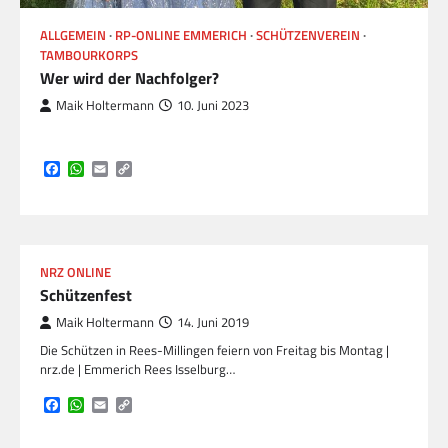
ALLGEMEIN
RP-ONLINE EMMERICH
SCHÜTZENVEREIN
TAMBOURKORPS
Wer wird der Nachfolger?
Maik Holtermann
10. Juni 2023
Facebook
WhatsApp
Email
Copy
Link
NRZ ONLINE
Schützenfest
Maik Holtermann
14. Juni 2019
Die Schützen in Rees-Millingen feiern von Freitag bis Montag |
nrz.de | Emmerich Rees Isselburg…
Facebook
WhatsApp
Email
Copy
Link