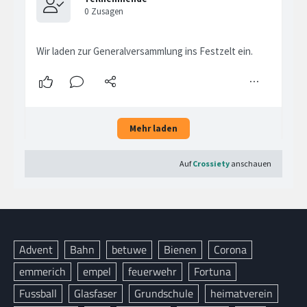
Advent
Bahn
betuwe
Bienen
Corona
emmerich
empel
feuerwehr
Fortuna
Fussball
Glasfaser
Grundschule
heimatverein