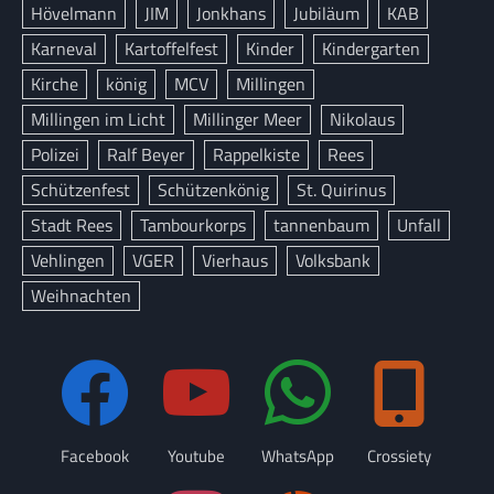
Hövelmann
JIM
Jonkhans
Jubiläum
KAB
Karneval
Kartoffelfest
Kinder
Kindergarten
Kirche
könig
MCV
Millingen
Millingen im Licht
Millinger Meer
Nikolaus
Polizei
Ralf Beyer
Rappelkiste
Rees
Schützenfest
Schützenkönig
St. Quirinus
Stadt Rees
Tambourkorps
tannenbaum
Unfall
Vehlingen
VGER
Vierhaus
Volksbank
Weihnachten
Facebook
Youtube
WhatsApp
Crossiety