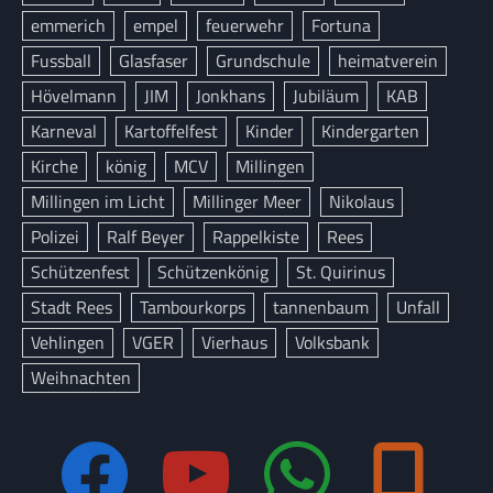
emmerich
empel
feuerwehr
Fortuna
Fussball
Glasfaser
Grundschule
heimatverein
Hövelmann
JIM
Jonkhans
Jubiläum
KAB
Karneval
Kartoffelfest
Kinder
Kindergarten
Kirche
könig
MCV
Millingen
Millingen im Licht
Millinger Meer
Nikolaus
Polizei
Ralf Beyer
Rappelkiste
Rees
Schützenfest
Schützenkönig
St. Quirinus
Stadt Rees
Tambourkorps
tannenbaum
Unfall
Vehlingen
VGER
Vierhaus
Volksbank
Weihnachten