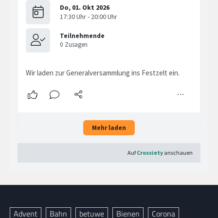
Advent
Bahn
betuwe
Bienen
Corona