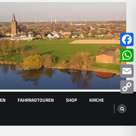
Facebo
Whats
Email
GEN
FAHRRADTOUREN
SHOP
KIRCHE
Copy
Link