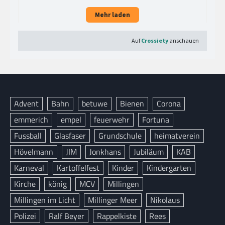
Advent
Bahn
betuwe
Bienen
Corona
emmerich
empel
feuerwehr
Fortuna
Fussball
Glasfaser
Grundschule
heimatverein
Hövelmann
JIM
Jonkhans
Jubiläum
KAB
Karneval
Kartoffelfest
Kinder
Kindergarten
Kirche
könig
MCV
Millingen
Millingen im Licht
Millinger Meer
Nikolaus
Polizei
Ralf Beyer
Rappelkiste
Rees