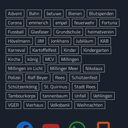
Advent
Bahn
betuwe
Bienen
Blutspenden
Corona
emmerich
empel
feuerwehr
Fortuna
Fussball
Glasfaser
Grundschule
heimatverein
Hövelmann
JIM
Jonkhans
Jubiläum
KAB
Karneval
Kartoffelfest
Kinder
Kindergarten
Kirche
könig
MCV
Millingen
Millingen im Licht
Millinger Meer
Nikolaus
Polizei
Ralf Beyer
Rees
Schützenfest
Schützenkönig
St. Quirinus
Stadt Rees
Tambourkorps
tannenbaum
Unfall
Vehlingen
VGER
Vierhaus
Volksbank
Weihnachten