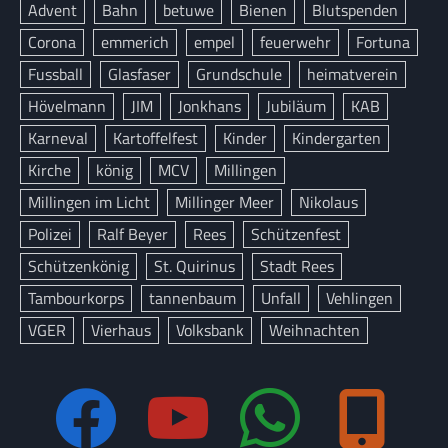
Advent
Bahn
betuwe
Bienen
Blutspenden
Corona
emmerich
empel
feuerwehr
Fortuna
Fussball
Glasfaser
Grundschule
heimatverein
Hövelmann
JIM
Jonkhans
Jubiläum
KAB
Karneval
Kartoffelfest
Kinder
Kindergarten
Kirche
könig
MCV
Millingen
Millingen im Licht
Millinger Meer
Nikolaus
Polizei
Ralf Beyer
Rees
Schützenfest
Schützenkönig
St. Quirinus
Stadt Rees
Tambourkorps
tannenbaum
Unfall
Vehlingen
VGER
Vierhaus
Volksbank
Weihnachten