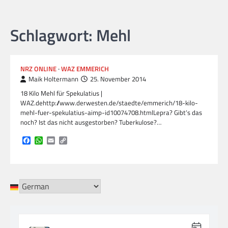
Schlagwort:
Mehl
NRZ ONLINE
WAZ EMMERICH
Maik Holtermann
25. November 2014
18 Kilo Mehl für Spekulatius |
WAZ.dehttp://www.derwesten.de/staedte/emmerich/18-kilo-
mehl-fuer-spekulatius-aimp-id10074708.htmlLepra? Gibt’s das
noch? Ist das nicht ausgestorben? Tuberkulose?…
Facebook
WhatsApp
Email
Copy
Link