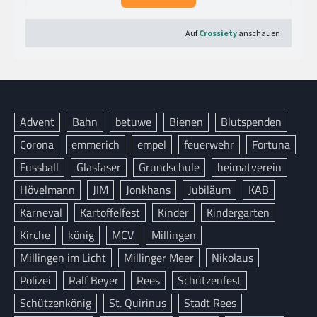
Advent
Bahn
betuwe
Bienen
Blutspenden
Corona
emmerich
empel
feuerwehr
Fortuna
Fussball
Glasfaser
Grundschule
heimatverein
Hövelmann
JIM
Jonkhans
Jubiläum
KAB
Karneval
Kartoffelfest
Kinder
Kindergarten
Kirche
könig
MCV
Millingen
Millingen im Licht
Millinger Meer
Nikolaus
Polizei
Ralf Beyer
Rees
Schützenfest
Schützenkönig
St. Quirinus
Stadt Rees