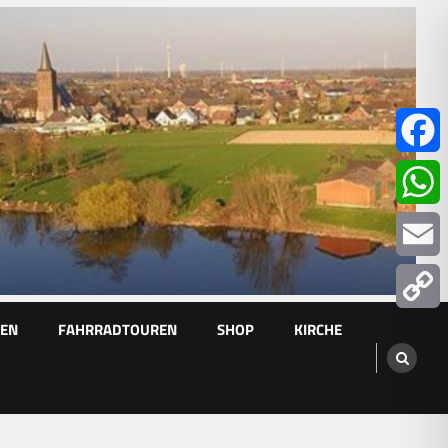
Facebo
Whats
Email
GEN
FAHRRADTOUREN
SHOP
KIRCHE
Copy
Link