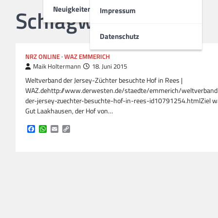
Neuigkeiten
Schlagwort:
Jersey
Impressum
Datenschutz
NRZ ONLINE
WAZ EMMERICH
Maik Holtermann
18. Juni 2015
Weltverband der Jersey-Züchter besuchte Hof in Rees |
WAZ.dehttp://www.derwesten.de/staedte/emmerich/weltverband
der-jersey-zuechter-besuchte-hof-in-rees-id10791254.htmlZiel w
Gut Laakhausen, der Hof von…
Facebook
WhatsApp
Email
Copy
Link