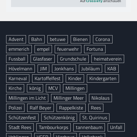
Advent
Bahn
betuwe
Bienen
Corona
emmerich
empel
feuerwehr
Fortuna
Fussball
Glasfaser
Grundschule
heimatverein
Hövelmann
JIM
Jonkhans
Jubiläum
KAB
Karneval
Kartoffelfest
Kinder
Kindergarten
Kirche
könig
MCV
Millingen
Millingen im Licht
Millinger Meer
Nikolaus
Polizei
Ralf Beyer
Rappelkiste
Rees
Schützenfest
Schützenkönig
St. Quirinus
Stadt Rees
Tambourkorps
tannenbaum
Unfall