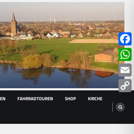
Facebo
Whats
Email
GEN
FAHRRADTOUREN
SHOP
KIRCHE
Copy
Link