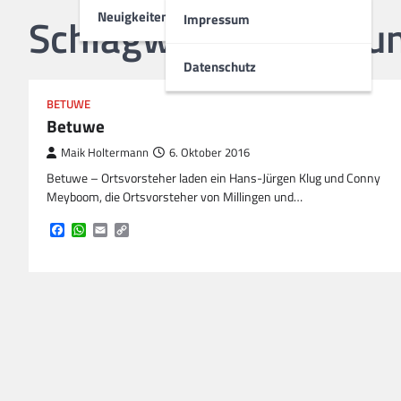
Neuigkeiten
Schlagwort:
Erörteru
Impressum
Datenschutz
BETUWE
Betuwe
Maik Holtermann
6. Oktober 2016
Betuwe – Ortsvorsteher laden ein Hans-Jürgen Klug und Conny
Meyboom, die Ortsvorsteher von Millingen und…
Facebook
WhatsApp
Email
Copy
Link