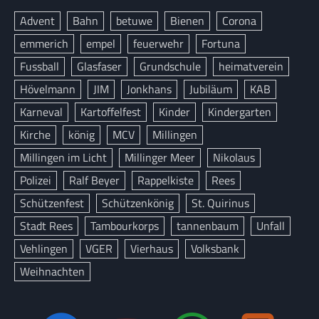
Advent
Bahn
betuwe
Bienen
Corona
emmerich
empel
feuerwehr
Fortuna
Fussball
Glasfaser
Grundschule
heimatverein
Hövelmann
JIM
Jonkhans
Jubiläum
KAB
Karneval
Kartoffelfest
Kinder
Kindergarten
Kirche
könig
MCV
Millingen
Millingen im Licht
Millinger Meer
Nikolaus
Polizei
Ralf Beyer
Rappelkiste
Rees
Schützenfest
Schützenkönig
St. Quirinus
Stadt Rees
Tambourkorps
tannenbaum
Unfall
Vehlingen
VGER
Vierhaus
Volksbank
Weihnachten