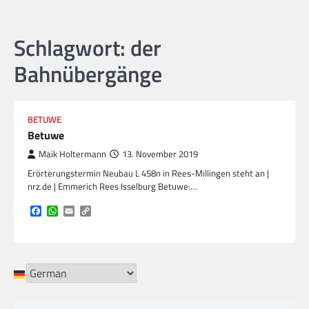
Schlagwort:
der
Bahnübergänge
BETUWE
Betuwe
Maik Holtermann
13. November 2019
Erörterungstermin Neubau L 458n in Rees-Millingen steht an |
nrz.de | Emmerich Rees Isselburg Betuwe:…
Facebook
WhatsApp
Email
Copy
Link