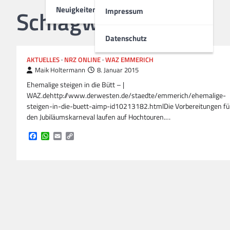
Neuigkeiten
Schlagwort:
Bütt
Impressum
Datenschutz
AKTUELLES
NRZ ONLINE
WAZ EMMERICH
Maik Holtermann
8. Januar 2015
Ehemalige steigen in die Bütt – |
WAZ.dehttp://www.derwesten.de/staedte/emmerich/ehemalige-
steigen-in-die-buett-aimp-id10213182.htmlDie Vorbereitungen fü
den Jubiläumskarneval laufen auf Hochtouren.…
Facebook
WhatsApp
Email
Copy
Link