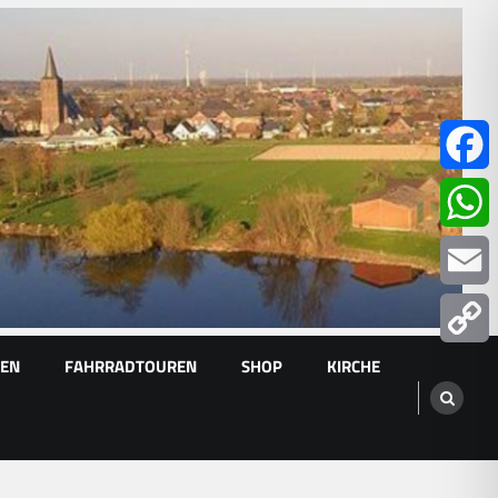
Facebo
Whats
Email
GEN
FAHRRADTOUREN
SHOP
KIRCHE
Copy
Link