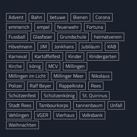
Advent
Bahn
betuwe
Bienen
Corona
emmerich
empel
feuerwehr
Fortuna
Fussball
Glasfaser
Grundschule
heimatverein
Hövelmann
JIM
Jonkhans
Jubiläum
KAB
Karneval
Kartoffelfest
Kinder
Kindergarten
Kirche
könig
MCV
Millingen
Millingen im Licht
Millinger Meer
Nikolaus
Polizei
Ralf Beyer
Rappelkiste
Rees
Schützenfest
Schützenkönig
St. Quirinus
Stadt Rees
Tambourkorps
tannenbaum
Unfall
Vehlingen
VGER
Vierhaus
Volksbank
Weihnachten