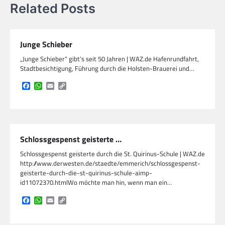
Related Posts
Junge Schieber
„Junge Schieber“ gibt’s seit 50 Jahren | WAZ.de Hafenrundfahrt,
Stadtbesichtigung, Führung durch die Holsten-Brauerei und…
Facebook
WhatsApp
Email
Copy
Link
Schlossgespenst geisterte …
Schlossgespenst geisterte durch die St. Quirinus-Schule | WAZ.de
http://www.derwesten.de/staedte/emmerich/schlossgespenst-
geisterte-durch-die-st-quirinus-schule-aimp-
id11072370.htmlWo möchte man hin, wenn man ein…
Facebook
WhatsApp
Email
Copy
Link