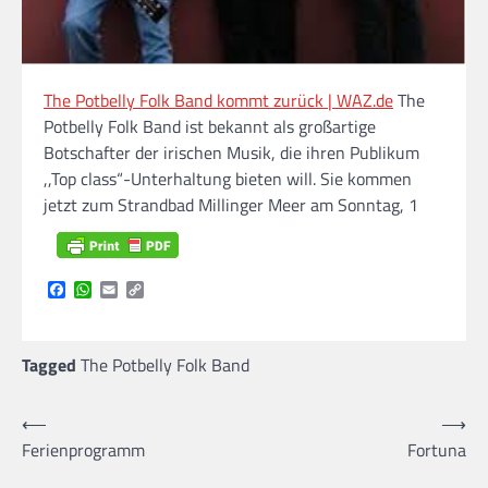
The Potbelly Folk Band kommt zurück | WAZ.de
The
Potbelly Folk Band ist bekannt als großartige
Botschafter der irischen Musik, die ihren Publikum
,,Top class“-Unterhaltung bieten will. Sie kommen
jetzt zum Strandbad Millinger Meer am Sonntag, 1
Facebook
WhatsApp
Email
Copy
Link
Tagged
The Potbelly Folk Band
Beitragsnavigation
⟵
⟶
Ferienprogramm
Fortuna