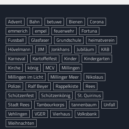
Advent
Bahn
betuwe
Bienen
Corona
emmerich
empel
feuerwehr
Fortuna
Fussball
Glasfaser
Grundschule
heimatverein
Hövelmann
JIM
Jonkhans
Jubiläum
KAB
Karneval
Kartoffelfest
Kinder
Kindergarten
Kirche
könig
MCV
Millingen
Millingen im Licht
Millinger Meer
Nikolaus
Polizei
Ralf Beyer
Rappelkiste
Rees
Schützenfest
Schützenkönig
St. Quirinus
Stadt Rees
Tambourkorps
tannenbaum
Unfall
Vehlingen
VGER
Vierhaus
Volksbank
Weihnachten