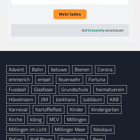
Advent
Bahn
betuwe
Bienen
Corona
emmerich
empel
feuerwehr
Fortuna
Fussball
Glasfaser
Grundschule
heimatverein
Hövelmann
JIM
Jonkhans
Jubiläum
KAB
Karneval
Kartoffelfest
Kinder
Kindergarten
Kirche
könig
MCV
Millingen
Millingen im Licht
Millinger Meer
Nikolaus
Polizei
Ralf Beyer
Rappelkiste
Rees