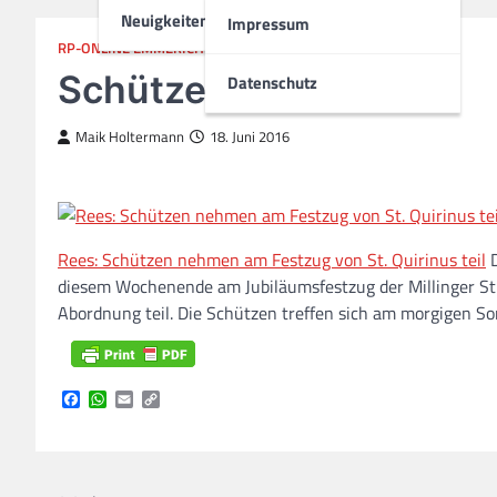
Neuigkeiten
Impressum
RP-ONLINE EMMERICH
SCHÜTZENVEREIN
Schützen
Datenschutz
Maik Holtermann
18. Juni 2016
Rees: Schützen nehmen am Festzug von St. Quirinus teil
D
diesem Wochenende am Jubiläumsfestzug der Millinger St
Abordnung teil. Die Schützen treffen sich am morgigen Son
Facebook
WhatsApp
Email
Copy
Link