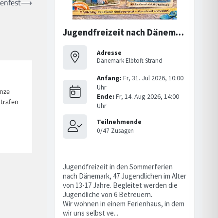
enfest
⟶
anze
 trafen