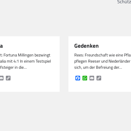
Schütz
na
Gedenken
t: Fortuna Millingen bezwingt
Rees: Freundschaft wie eine Pfl
alia mit 4:1 In einem Testspiel
pflegen Reeser und Niederländer
fsteiger in die…
sich, um der Befreiung der…
book
hatsApp
Email
Copy
Facebook
WhatsApp
Email
Copy
Link
Link