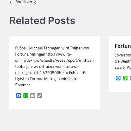
Beitragsnavigation
⟵
Werkzeug
Related Posts
Fortu
Fußball: Michael Tenhagen wird Trainer von
Fortuna Millingenhttp://www.rp-
Lokalspor
online.de/nrw/staedte/wesel/sport/michael-
die Westf
tenhagen-wird-trainer-von-fortuna-
zweier Au
millingen-aid-1.4790506Beim Fußball-B-
Face
W
Ligisten Fortuna Millingen wird es im
Sommer…
Facebook
WhatsApp
Email
Copy
Link