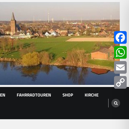
Facebo
Whats
Email
GEN
FAHRRADTOUREN
SHOP
KIRCHE
Copy
Link