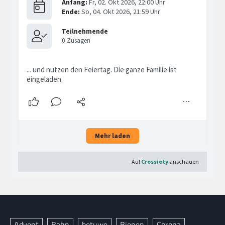
Advent
Bahn
betuwe
Bienen
Corona