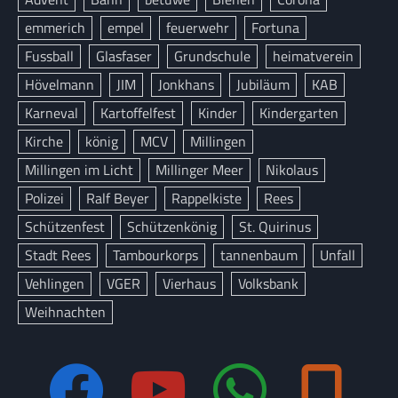
emmerich
empel
feuerwehr
Fortuna
Fussball
Glasfaser
Grundschule
heimatverein
Hövelmann
JIM
Jonkhans
Jubiläum
KAB
Karneval
Kartoffelfest
Kinder
Kindergarten
Kirche
könig
MCV
Millingen
Millingen im Licht
Millinger Meer
Nikolaus
Polizei
Ralf Beyer
Rappelkiste
Rees
Schützenfest
Schützenkönig
St. Quirinus
Stadt Rees
Tambourkorps
tannenbaum
Unfall
Vehlingen
VGER
Vierhaus
Volksbank
Weihnachten