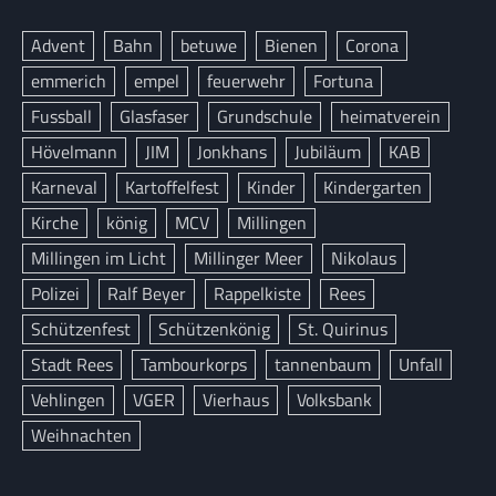
Advent
Bahn
betuwe
Bienen
Corona
emmerich
empel
feuerwehr
Fortuna
Fussball
Glasfaser
Grundschule
heimatverein
Hövelmann
JIM
Jonkhans
Jubiläum
KAB
Karneval
Kartoffelfest
Kinder
Kindergarten
Kirche
könig
MCV
Millingen
Millingen im Licht
Millinger Meer
Nikolaus
Polizei
Ralf Beyer
Rappelkiste
Rees
Schützenfest
Schützenkönig
St. Quirinus
Stadt Rees
Tambourkorps
tannenbaum
Unfall
Vehlingen
VGER
Vierhaus
Volksbank
Weihnachten