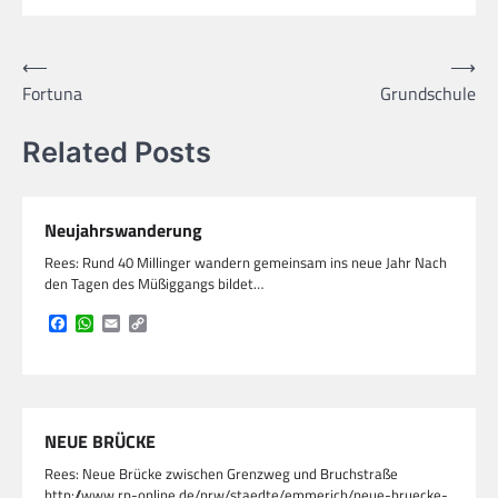
Beitragsnavigation
⟵
⟶
Fortuna
Grundschule
Related Posts
Neujahrswanderung
Rees: Rund 40 Millinger wandern gemeinsam ins neue Jahr Nach
den Tagen des Müßiggangs bildet…
Facebook
WhatsApp
Email
Copy
Link
NEUE BRÜCKE
Rees: Neue Brücke zwischen Grenzweg und Bruchstraße
http://www.rp-online.de/nrw/staedte/emmerich/neue-bruecke-