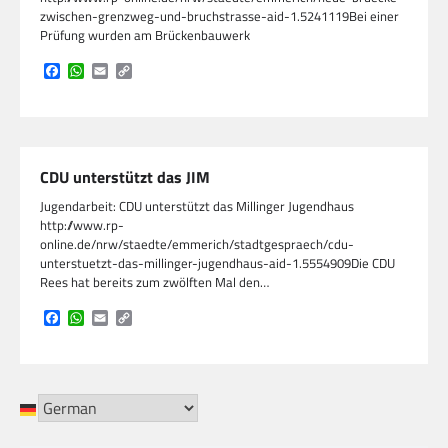
zwischen-grenzweg-und-bruchstrasse-aid-1.5241119Bei einer
Prüfung wurden am Brückenbauwerk
Facebook
WhatsApp
Email
Copy
Link
CDU unterstützt das JIM
Jugendarbeit: CDU unterstützt das Millinger Jugendhaus
http://www.rp-
online.de/nrw/staedte/emmerich/stadtgespraech/cdu-
unterstuetzt-das-millinger-jugendhaus-aid-1.5554909Die CDU
Rees hat bereits zum zwölften Mal den…
Facebook
WhatsApp
Email
Copy
Link