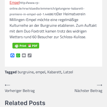
Empel
http://www.rp-
online.de/nrw/staedte/emmerich/gelungene-kabarett-
Der Heimatverein
premiere-in-empel-aid-1.4468670
Millingen-Empel möchte eine regelmäßige
Kulturreihe an der Burgruine etablieren. Zum Auftakt
mit dem Duo Foxtrott kamen trotz des widrigen
Wetters rund 60 Besucher zur Schloss-Kulisse.
Facebook
WhatsApp
Email
Copy
Link
Tagged
burgruine
,
empel
,
Kabarett
,
Latzel
Beitragsnavigation
⟵
⟶
Vorheriger Beitrag
Nächster Beitrag
Related Posts