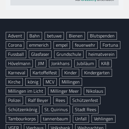
Advent
Bahn
betuwe
Bienen
Blutspenden
Corona
emmerich
empel
feuerwehr
Fortuna
Fussball
Glasfaser
Grundschule
heimatverein
Hövelmann
JIM
Jonkhans
Jubiläum
KAB
Karneval
Kartoffelfest
Kinder
Kindergarten
Kirche
könig
MCV
Millingen
Millingen im Licht
Millinger Meer
Nikolaus
Polizei
Ralf Beyer
Rees
Schützenfest
Schützenkönig
St. Quirinus
Stadt Rees
Tambourkorps
tannenbaum
Unfall
Vehlingen
VGER
Vierhaus
Volksbank
Weihnachten