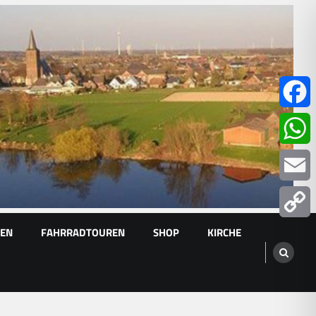
Facebo
Whats
Email
GEN
FAHRRADTOUREN
SHOP
KIRCHE
Copy
Link