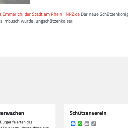
us Emmerich, der Stadt am Rhein | NRZ.de
Der neue Schützenköni
mas Imbusch wurde Jungschützenkaiser.
serwachen
Schützenverein
 Bürger feierten das
Facebook
WhatsApp
Email
Copy