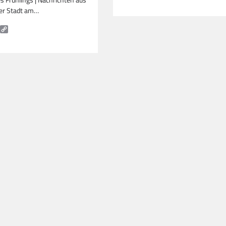
 Frühlings | Nachrichten aus
Link
er Stadt am…
k
tsApp
mail
Copy
Link