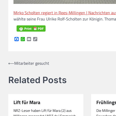
Mirko Scholten regiert in Rees-Millingen | Nachrichten a
wählte seine Frau Ulrike Rolf-Scholten zur Königin. Tho
Facebook
WhatsApp
Email
Copy
Link
Beitragsnavigation
⟵
Mitarbeiter gesucht
Related Posts
Lift für Mara
Frühling
NRZ-Leser haben Lift für Mara (2) aus
Die Millinger