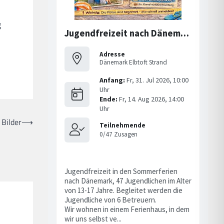
g
Bilder
⟶