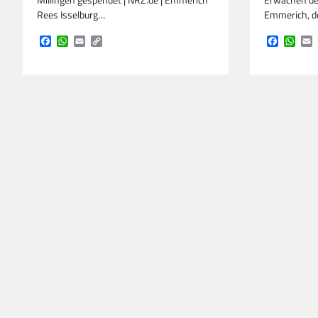
Millingen gespendet | NRZ.de | Emmerich
Erwachen des
Rees Isselburg…
Emmerich, d
Facebook
WhatsApp
Email
Copy
Faceboo
Wha
E
Link