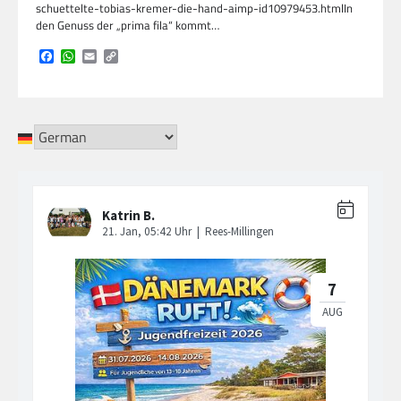
schuettelte-tobias-kremer-die-hand-aimp-id10979453.htmlIn
den Genuss der „prima fila“ kommt…
Facebook
WhatsApp
Email
Copy
Link