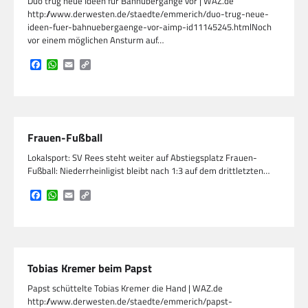
Duo trug neue Ideen für Bahnübergänge vor | WAZ.de
http://www.derwesten.de/staedte/emmerich/duo-trug-neue-
ideen-fuer-bahnuebergaenge-vor-aimp-id11145245.htmlNoch
vor einem möglichen Ansturm auf…
Facebook
WhatsApp
Email
Copy
Link
Frauen-Fußball
Lokalsport: SV Rees steht weiter auf Abstiegsplatz Frauen-
Fußball: Niederrheinligist bleibt nach 1:3 auf dem drittletzten…
Facebook
WhatsApp
Email
Copy
Link
Tobias Kremer beim Papst
Papst schüttelte Tobias Kremer die Hand | WAZ.de
http://www.derwesten.de/staedte/emmerich/papst-