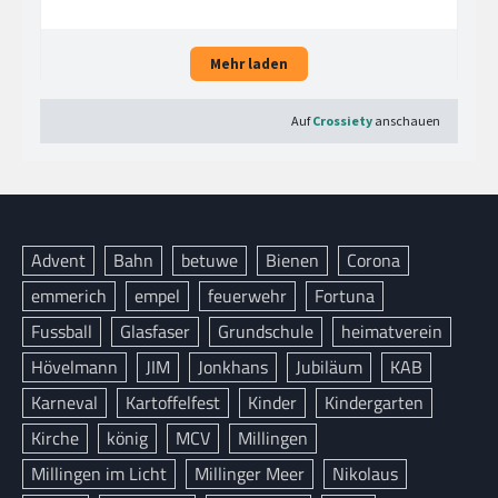
Advent
Bahn
betuwe
Bienen
Corona
emmerich
empel
feuerwehr
Fortuna
Fussball
Glasfaser
Grundschule
heimatverein
Hövelmann
JIM
Jonkhans
Jubiläum
KAB
Karneval
Kartoffelfest
Kinder
Kindergarten
Kirche
könig
MCV
Millingen
Millingen im Licht
Millinger Meer
Nikolaus