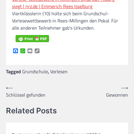
siegt | nrz.de | Emmerich Rees Isselburg
Viertklässlerin (10) holte sich beim Grundschul-
Vorlesewettbewerb in Rees-Millingen den Pokal. Für
alle anderen Teilnehmer gab’s Urkunden.
Facebook
WhatsApp
Email
Copy
Link
Tagged
Grundschule
,
Vorlesen
Beitragsnavigation
⟵
⟶
Schlüssel gefunden
Gewonnen
Related Posts