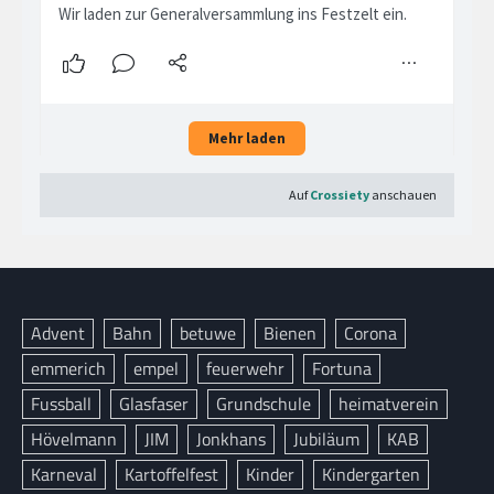
Advent
Bahn
betuwe
Bienen
Corona
emmerich
empel
feuerwehr
Fortuna
Fussball
Glasfaser
Grundschule
heimatverein
Hövelmann
JIM
Jonkhans
Jubiläum
KAB
Karneval
Kartoffelfest
Kinder
Kindergarten