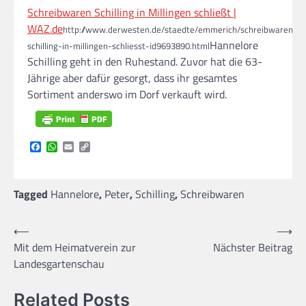
Schreibwaren Schilling in Millingen schließt |
WAZ.de
http://www.derwesten.de/staedte/emmerich/schreibwaren-
Hannelore
schilling-in-millingen-schliesst-id9693890.html
Schilling geht in den Ruhestand. Zuvor hat die 63-
Jährige aber dafür gesorgt, dass ihr gesamtes
Sortiment anderswo im Dorf verkauft wird.
Facebook
WhatsApp
Email
Copy
Link
Tagged
Hannelore
,
Peter
,
Schilling
,
Schreibwaren
Beitragsnavigation
⟵
⟶
Mit dem Heimatverein zur
Nächster Beitrag
Landesgartenschau
Related Posts