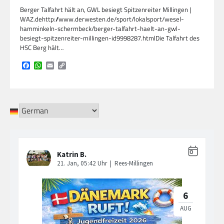
Berger Talfahrt hält an, GWL besiegt Spitzenreiter Millingen |
WAZ.dehttp://www.derwesten.de/sport/lokalsport/wesel-
hamminkeln-schermbeck/berger-talfahrt-haelt-an-gwl-
besiegt-spitzenreiter-millingen-id9998287.htmlDie Talfahrt des
HSC Berg hält…
Facebook
WhatsApp
Email
Copy
Link