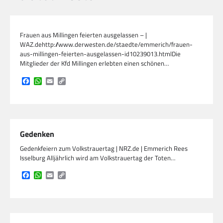
Frauen aus Millingen feierten ausgelassen – |
WAZ.dehttp://www.derwesten.de/staedte/emmerich/frauen-
aus-millingen-feierten-ausgelassen-id10239013.htmlDie
Mitglieder der Kfd Millingen erlebten einen schönen…
Facebook
WhatsApp
Email
Copy
Link
Gedenken
Gedenkfeiern zum Volkstrauertag | NRZ.de | Emmerich Rees
Isselburg Alljährlich wird am Volkstrauertag der Toten…
Facebook
WhatsApp
Email
Copy
Link