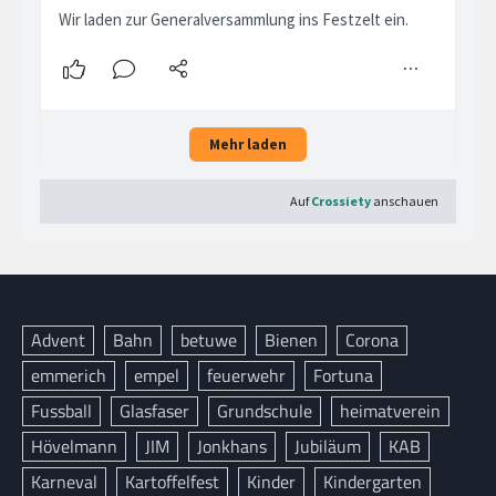
Advent
Bahn
betuwe
Bienen
Corona
emmerich
empel
feuerwehr
Fortuna
Fussball
Glasfaser
Grundschule
heimatverein
Hövelmann
JIM
Jonkhans
Jubiläum
KAB
Karneval
Kartoffelfest
Kinder
Kindergarten