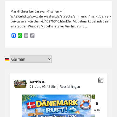
Marktführer bei Caravan-Tischen – |
WAZ.dehttp://www.derwesten.de/staedte/emmerich/marktfuehrer-
bei-caravan-tischen-id10276840.htmlDer Möbelmarkt befindet sich
im stetigen Wandel. Möbelhersteller Vierhaus und…
Facebook
WhatsApp
Email
Copy
Link