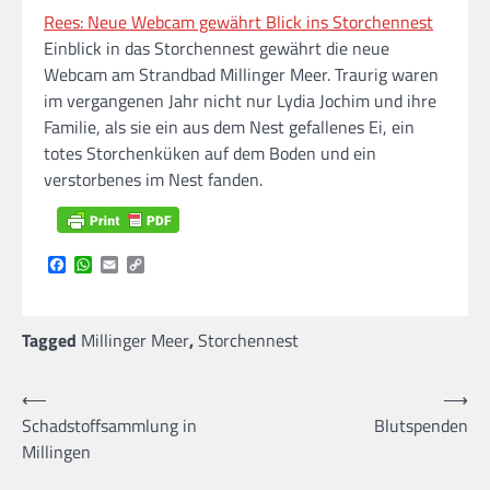
Rees: Neue Webcam gewährt Blick ins Storchennest
Einblick in das Storchennest gewährt die neue
Webcam am Strandbad Millinger Meer. Traurig waren
im vergangenen Jahr nicht nur Lydia Jochim und ihre
Familie, als sie ein aus dem Nest gefallenes Ei, ein
totes Storchenküken auf dem Boden und ein
verstorbenes im Nest fanden.
Facebook
WhatsApp
Email
Copy
Link
Tagged
Millinger Meer
,
Storchennest
Beitragsnavigation
⟵
⟶
Schadstoffsammlung in
Blutspenden
Millingen