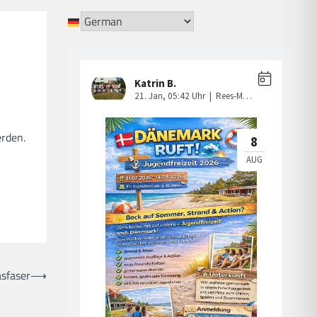
rden.
asfaser
⟶