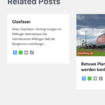
Related Posts
Glasfaser
Rees: Glasfaser: Vortrag morgen im
Millinger Heimathaus Der
Heimatverein Millingen lädt die
Bürgerinnn und Bürger…
Facebook
WhatsApp
Email
Copy
Link
Betuwe Pla
werden kon
Facebook
WhatsA
Emai
C
L