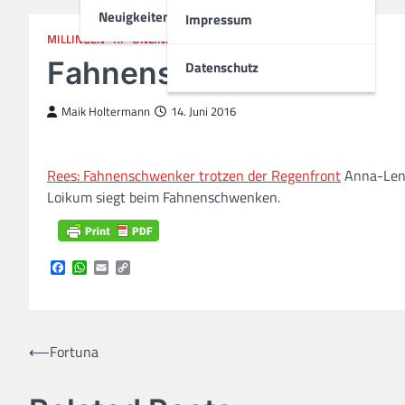
Neuigkeiten
Impressum
MILLINGEN
RP-ONLINE EMMERICH
SCHÜTZENVEREIN
Fahnenschwenker
Datenschutz
Maik Holtermann
14. Juni 2016
Rees: Fahnenschwenker trotzen der Regenfront
Anna-Lena
Loikum siegt beim Fahnenschwenken.
Facebook
WhatsApp
Email
Copy
Link
Beitragsnavigation
⟵
Fortuna