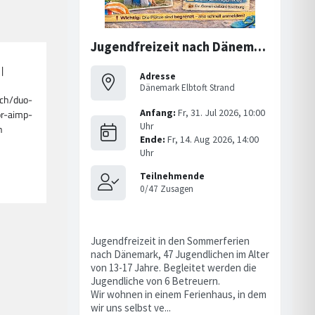
|
ch/duo-
r-aimp-
n