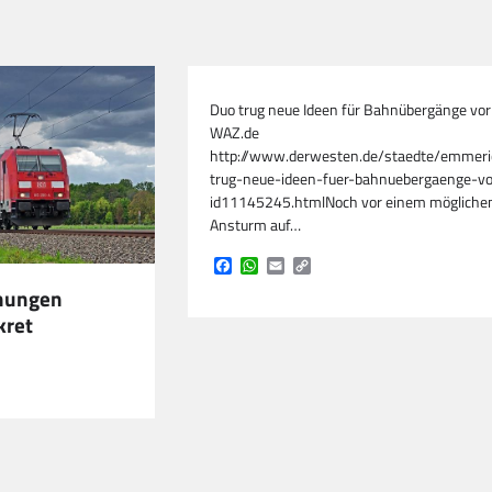
Duo trug neue Ideen für Bahnübergänge vor 
WAZ.de
http://www.derwesten.de/staedte/emmeri
trug-neue-ideen-fuer-bahnuebergaenge-vo
id11145245.htmlNoch vor einem mögliche
Ansturm auf…
Facebook
WhatsApp
Email
Copy
Link
nungen
kret
pp
l
opy
ink