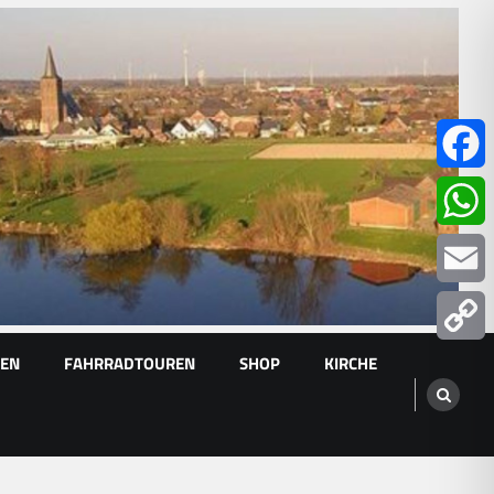
Facebo
Whats
Email
GEN
FAHRRADTOUREN
SHOP
KIRCHE
Copy
Link