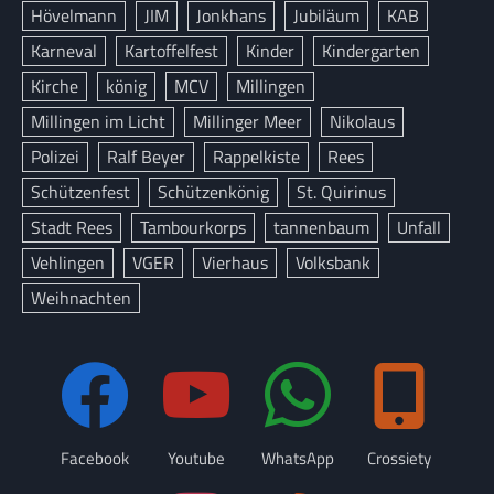
Hövelmann
JIM
Jonkhans
Jubiläum
KAB
Karneval
Kartoffelfest
Kinder
Kindergarten
Kirche
könig
MCV
Millingen
Millingen im Licht
Millinger Meer
Nikolaus
Polizei
Ralf Beyer
Rappelkiste
Rees
Schützenfest
Schützenkönig
St. Quirinus
Stadt Rees
Tambourkorps
tannenbaum
Unfall
Vehlingen
VGER
Vierhaus
Volksbank
Weihnachten
Facebook
Youtube
WhatsApp
Crossiety