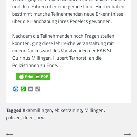
und dem Fahren über eine gerade Linie. Hierbei haben
bestimmt manche Teilnehmenden neue Erkenntnisse
über die Handhabung ihres Pedelecs gewonnen.
Nachdem die Teilnehmenden noch Fragen stellen
konnten, ging diese lehrreiche Veranstaltung mit
einem Dankeswort des Vorsitzenden der KAB St.
Quirinus Millingen, Hubert Terhorst, an die
Polizistinnen zu Ende.
Facebook
WhatsApp
Email
Copy
Link
Tagged
#kabmillingen
,
ebiketraining
,
Millingen
,
polizei_kleve_nrw
Beitragsnavigation
⟵
⟶