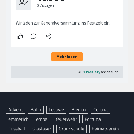
Advent
Bahn
betuwe
Bienen
Corona
emmerich
empel
feuerwehr
Fortuna
Fussball
Glasfaser
Grundschule
heimatverein