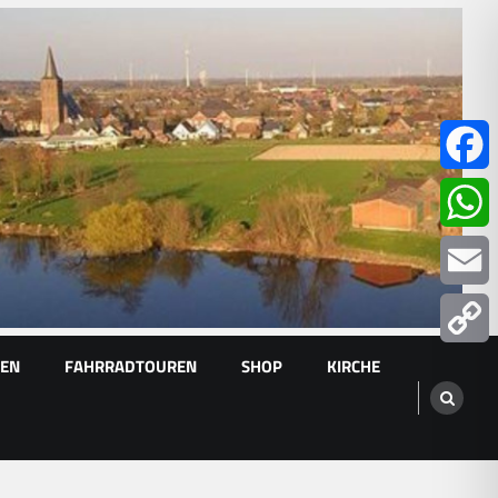
Facebo
Whats
Email
GEN
FAHRRADTOUREN
SHOP
KIRCHE
Copy
Link