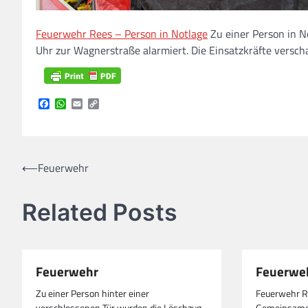
Feuerwehr Rees – Person in Notlage
Zu einer Person in 
Uhr zur Wagnerstraße alarmiert. Die Einsatzkräfte versc
Facebook
WhatsApp
Email
Copy
Link
Beitragsnavigation
⟵
Feuerwehr
Related Posts
Feuerwehr
Feuerwe
Zu einer Person hinter einer
Feuerwehr R