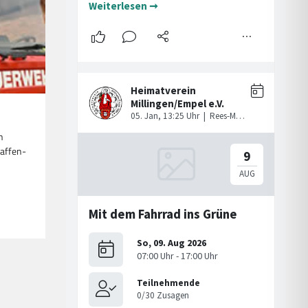
n
Haffen-