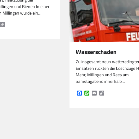
Einsatzübung der
llingen und Bienen In einer
in Millingen wurde ein…
k
tsApp
mail
Copy
Link
Wasserschaden
Zu insgesamt neun wetteredingte
Einsätzen rückten die Löschzüge 
Mehr, Millingen und Rees am
Samstagabend innerhalb…
Facebook
WhatsApp
Email
Copy
Link