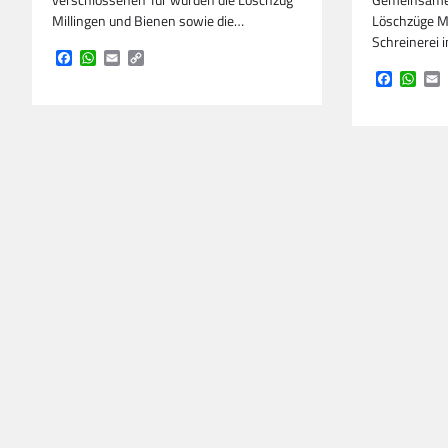
verschlossenen Tür wurden die Löschzug
Gemeinsame 
Millingen und Bienen sowie die…
Löschzüge Mi
Schreinerei 
Facebook
WhatsApp
Email
Copy
Link
Faceboo
Wha
E