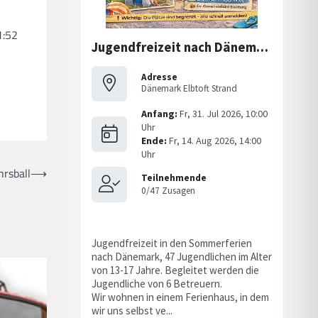
1:52
rsball
⟶