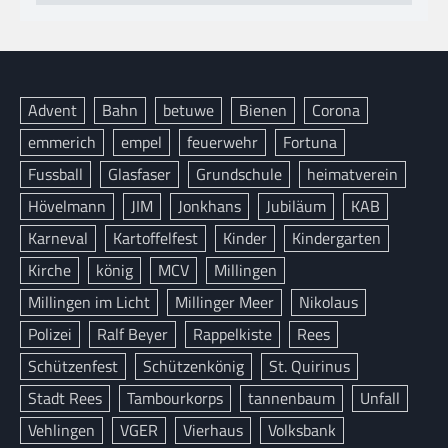
Advent
Bahn
betuwe
Bienen
Corona
emmerich
empel
feuerwehr
Fortuna
Fussball
Glasfaser
Grundschule
heimatverein
Hövelmann
JIM
Jonkhans
Jubiläum
KAB
Karneval
Kartoffelfest
Kinder
Kindergarten
Kirche
könig
MCV
Millingen
Millingen im Licht
Millinger Meer
Nikolaus
Polizei
Ralf Beyer
Rappelkiste
Rees
Schützenfest
Schützenkönig
St. Quirinus
Stadt Rees
Tambourkorps
tannenbaum
Unfall
Vehlingen
VGER
Vierhaus
Volksbank