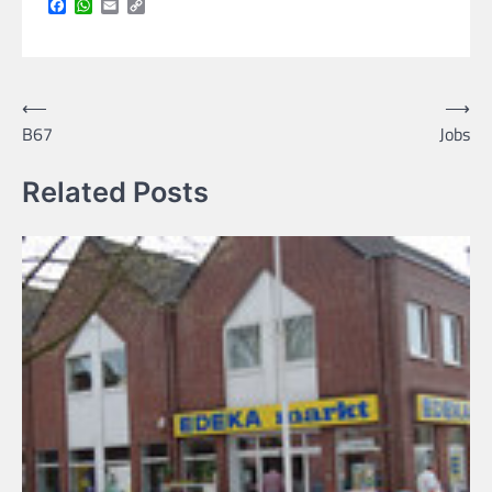
Facebook
WhatsApp
Email
Copy
Link
Beitragsnavigation
⟵
⟶
B67
Jobs
Related Posts