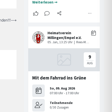
nden!!!
⟶