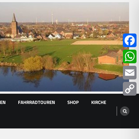
Facebo
Whats
Email
GEN
FAHRRADTOUREN
SHOP
KIRCHE
Copy
Link