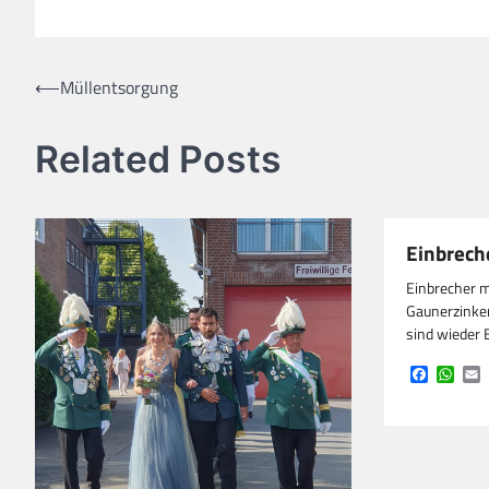
Link
Beitragsnavigation
⟵
Müllentsorgung
Related Posts
Einbrech
Einbrecher 
Gaunerzinken
sind wieder 
Faceboo
Wha
E