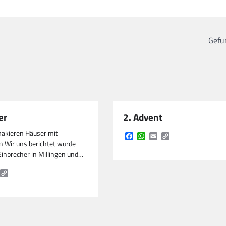
Gefu
er
2. Advent
makieren Häuser mit
Facebook
WhatsApp
Email
Copy
 Wir uns berichtet wurde
Link
Einbrecher in Millingen und…
k
tsApp
mail
Copy
Link