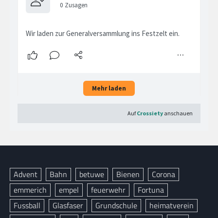
Advent
Bahn
betuwe
Bienen
Corona
emmerich
empel
feuerwehr
Fortuna
Fussball
Glasfaser
Grundschule
heimatverein