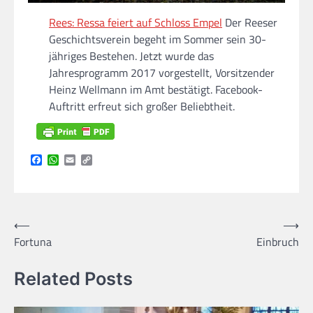
Rees: Ressa feiert auf Schloss Empel
Der Reeser
Geschichtsverein begeht im Sommer sein 30-
jähriges Bestehen. Jetzt wurde das
Jahresprogramm 2017 vorgestellt, Vorsitzender
Heinz Wellmann im Amt bestätigt. Facebook-
Auftritt erfreut sich großer Beliebtheit.
Facebook
WhatsApp
Email
Copy
Link
Beitragsnavigation
⟵
⟶
Fortuna
Einbruch
Related Posts