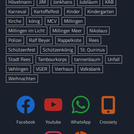
Hövelmann
JIM
Jonkhans
Jubiläum
KAB
Karneval
Kartoffelfest
Kinder
Kindergarten
Kirche
könig
MCV
Millingen
Millingen im Licht
Millinger Meer
Nikolaus
Polizei
Ralf Beyer
Rappelkiste
Rees
Schützenfest
Schützenkönig
St. Quirinus
Stadt Rees
Tambourkorps
tannenbaum
Unfall
Vehlingen
VGER
Vierhaus
Volksbank
Weihnachten
Facebook
Youtube
WhatsApp
Crossiety