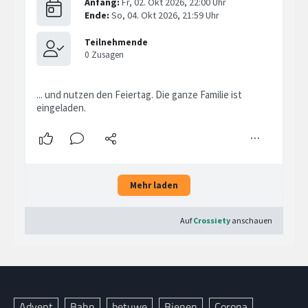
Advent
Bahn
betuwe
Bienen
Corona