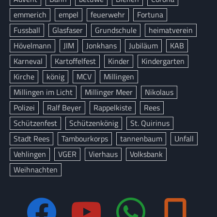
emmerich
empel
feuerwehr
Fortuna
Fussball
Glasfaser
Grundschule
heimatverein
Hövelmann
JIM
Jonkhans
Jubiläum
KAB
Karneval
Kartoffelfest
Kinder
Kindergarten
Kirche
könig
MCV
Millingen
Millingen im Licht
Millinger Meer
Nikolaus
Polizei
Ralf Beyer
Rappelkiste
Rees
Schützenfest
Schützenkönig
St. Quirinus
Stadt Rees
Tambourkorps
tannenbaum
Unfall
Vehlingen
VGER
Vierhaus
Volksbank
Weihnachten