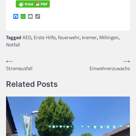
Facebook
WhatsApp
Email
Copy
Link
Tagged
AED
,
Erste Hilfe
,
feuerwehr
,
kremer
,
Millingen
,
Notfall
Beitragsnavigation
⟵
⟶
Stromausfall
Einwohnerzuwachs
Related Posts