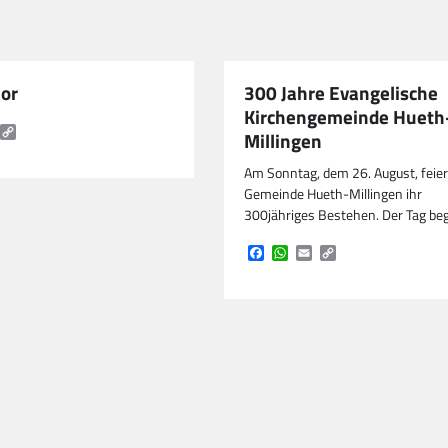
or
300 Jahre Evangelische
Kirchengemeinde Hueth
k
tsApp
mail
Copy
Millingen
Link
Am Sonntag, dem 26. August, feier
Gemeinde Hueth-Millingen ihr
300jähriges Bestehen. Der Tag be
Facebook
WhatsApp
Email
Copy
Link