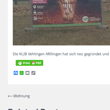
Die KLJB Vehlingen-Millingen hat sich neu gegründet und 
Facebook
WhatsApp
Email
Copy
Link
Beitragsnavigation
⟵
Wohnung