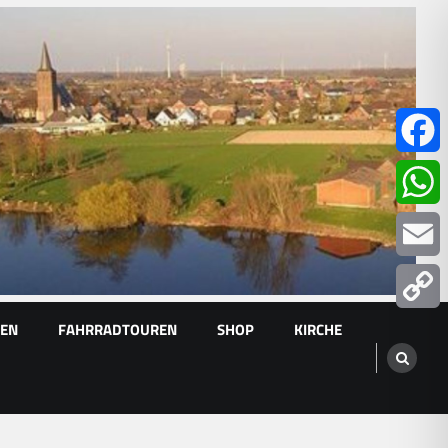
Facebo
Whats
Email
GEN
FAHRRADTOUREN
SHOP
KIRCHE
Copy
Link