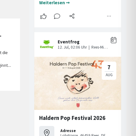
-
t die
ginnt…