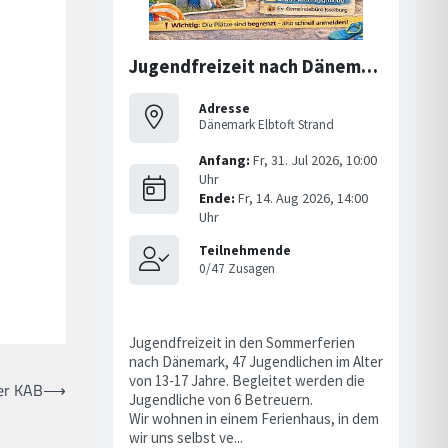
er KAB
⟶