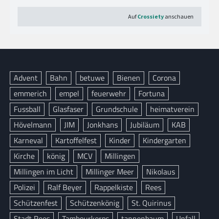
Advent
Bahn
betuwe
Bienen
Corona
emmerich
empel
feuerwehr
Fortuna
Fussball
Glasfaser
Grundschule
heimatverein
Hövelmann
JIM
Jonkhans
Jubiläum
KAB
Karneval
Kartoffelfest
Kinder
Kindergarten
Kirche
könig
MCV
Millingen
Millingen im Licht
Millinger Meer
Nikolaus
Polizei
Ralf Beyer
Rappelkiste
Rees
Schützenfest
Schützenkönig
St. Quirinus
Stadt Rees
Tambourkorps
tannenbaum
Unfall