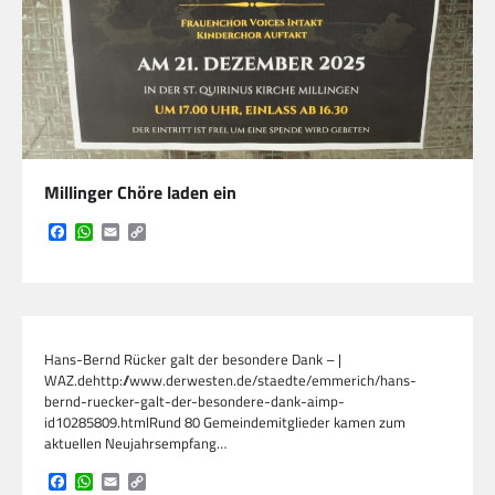
Millinger Chöre laden ein
Facebook
WhatsApp
Email
Copy
Link
Hans-Bernd Rücker galt der besondere Dank – |
WAZ.dehttp://www.derwesten.de/staedte/emmerich/hans-
bernd-ruecker-galt-der-besondere-dank-aimp-
id10285809.htmlRund 80 Gemeindemitglieder kamen zum
aktuellen Neujahrsempfang…
Facebook
WhatsApp
Email
Copy