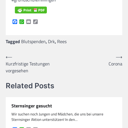
Facebook
WhatsApp
Email
Copy
Link
Tagged
Blutspenden
,
Drk
,
Rees
Beitragsnavigation
⟵
⟶
Kurzfristige Testungen
Corona
vorgesehen
Related Posts
Sternsinger gesucht
Wir suchen noch Jungen und Mädchen, die uns bei unsere
Sternsinger Aktion unterstützen! In den…