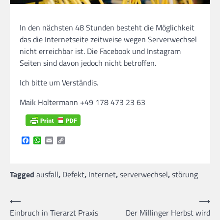
In den nächsten 48 Stunden besteht die Möglichkeit
das die Internetseite zeitweise wegen Serverwechsel
nicht erreichbar ist. Die Facebook und Instagram
Seiten sind davon jedoch nicht betroffen.
Ich bitte um Verständis.
Maik Holtermann +49 178 473 23 63
Facebook
WhatsApp
Email
Copy
Link
Tagged
ausfall
,
Defekt
,
Internet
,
serverwechsel
,
störung
Beitragsnavigation
⟵
⟶
Einbruch in Tierarzt Praxis
Der Millinger Herbst wird