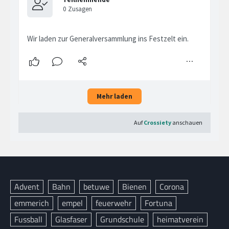
Advent
Bahn
betuwe
Bienen
Corona
emmerich
empel
feuerwehr
Fortuna
Fussball
Glasfaser
Grundschule
heimatverein