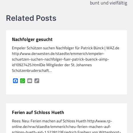
bunt und vielfältig
Related Posts
Nachfolger gesucht
Empeler Schützen suchen Nachfolger für Patrick Bünck | WAZ.de
http://www.derwesten.de/staedte/emmerich/empeler-
schuetzen-suchen-nachfolger-fuer-patrick-buenck-aimp-
id10927425.htmlDie Mitglieder der St. Johannes
Schützenbruderschaft…
Facebook
WhatsApp
Email
Copy
Link
Ferien auf Schloss Hueth
Rees: Neu: Ferien machen auf Schloss Hueth http://www.rp-
online.de/nrw/staedte/emmerich/neu-ferien-machen-auf-
schloss-hueth-aid-1.5228123Friedrich Freiherr von Wittenhorst-