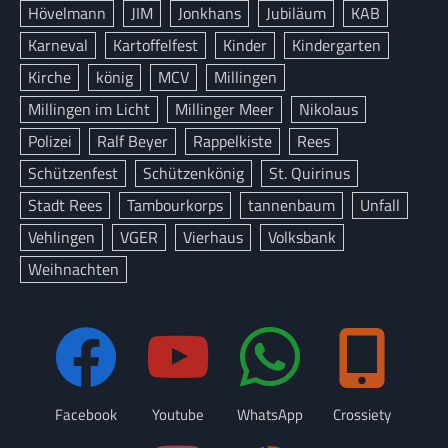
Hövelmann
JIM
Jonkhans
Jubiläum
KAB
Karneval
Kartoffelfest
Kinder
Kindergarten
Kirche
könig
MCV
Millingen
Millingen im Licht
Millinger Meer
Nikolaus
Polizei
Ralf Beyer
Rappelkiste
Rees
Schützenfest
Schützenkönig
St. Quirinus
Stadt Rees
Tambourkorps
tannenbaum
Unfall
Vehlingen
VGER
Vierhaus
Volksbank
Weihnachten
Facebook
Youtube
WhatsApp
Crossiety